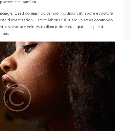
oluptatem accusantium.
sicing elit, sed do eiusmod tempor incididunt ut labore et dolore
ostrud exercitation ullamco laboris nisi ut aliquip ex ea commodo
t in voluptate velit esse cillum dolore eu fugiat nulla pariatur.
nsun.