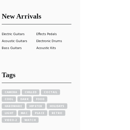
New Arrivals
Electric Guitars
Effects Pedals
Acoustic Guitars
Electronic Drums
Bass Guitars
Acoustic Kits
Tags
CAMERA
CHILLED
COCTAIL
COOL
DARK
FOOD
HARDWARE
HIPSTER
HOLIDAYS
LIGHT
MAC
PLACE
RETRO
VIDEO-2
WATCH